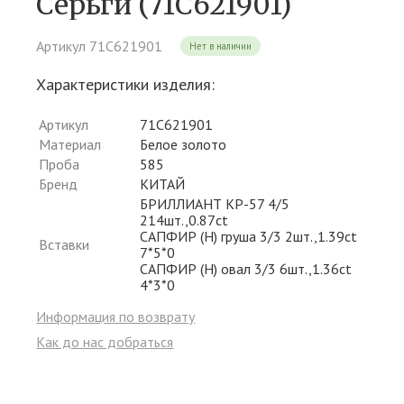
Серьги (71С621901)
Артикул 71С621901
Нет в наличии
Характеристики изделия:
Артикул
71С621901
Материал
Белое золото
Проба
585
Бренд
КИТАЙ
БРИЛЛИАНТ КР-57 4/5
214шт.,0.87ct
САПФИР (H) груша 3/3 2шт.,1.39ct
Вставки
7*5*0
САПФИР (H) овал 3/3 6шт.,1.36ct
4*3*0
Информация по возврату
Как до нас добраться