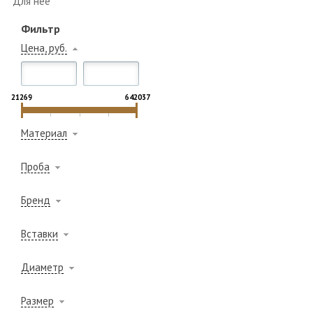
Для неё
Фильтр
Цена, руб.
21269
642037
Материал
Проба
Бренд
Вставки
Диаметр
Размер