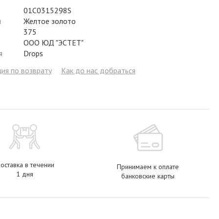
Фианит
Цирконий
Фианит
Гранат
Фианит
01С0315298S
л
Желтое золото
Аметист
Сапфир
Гранат
Жемчуг
Гранат
375
ООО ЮД "ЭСТЕТ"
Бриллиант
Рубин
Бриллиант
Топаз
Топаз
я
Drops
Топаз
Эмаль
Аметист
Фианит
Жемчуг
ия по возврату
Как до нас добраться
Жемчуг
Бриллиант
Сапфир
Изумруд
Бриллиант
Рубин
Жемчуг
Бриллиант
Рубин
Изумруд
Изумруд
Сапфир
Сапфир
Рубин
Изумруд
оставка в течении
Принимаем к оплате
1 дня
банковские карты