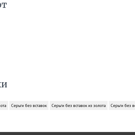
ют
ки
лота
Серьги без вставок
Серьги без вставок из золота
Серьги без в