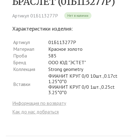
БРАСЛЕТ (01Б113277Р)
Артикул 01Б113277Р
Нет в наличии
Характеристики изделия:
Артикул
01Б113277Р
Материал
Красное золото
Проба
585
Бренд
ООО ЮД "ЭСТЕТ"
Коллекция
Strong geometry
ФИАНИТ КРУГ 0/0 10шт.,0.17ct
1.25*0*0
Вставки
ФИАНИТ КРУГ 0/0 1шт.,0.25ct
3.25*0*0
Информация по возврату
Как до нас добраться