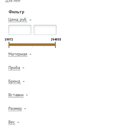
Для неё
Фильтр
Цена, руб.
19972
294955
Материал
Проба
Бренд
Вставки
Размер
Вес