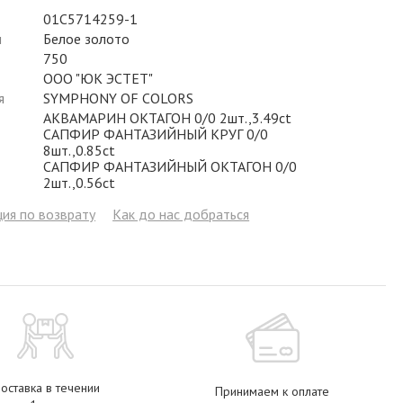
Фианит
Цирконий
Фианит
Гранат
Фианит
01С5714259-1
л
Белое золото
Аметист
Сапфир
Гранат
Жемчуг
Гранат
750
ООО "ЮК ЭСТЕТ"
Бриллиант
Рубин
Бриллиант
Топаз
Топаз
я
SYMPHONY OF COLORS
АКВАМАРИН ОКТАГОН 0/0 2шт.,3.49ct
Топаз
Эмаль
Аметист
Фианит
Жемчуг
САПФИР ФАНТАЗИЙНЫЙ КРУГ 0/0
8шт.,0.85ct
Жемчуг
Бриллиант
Сапфир
Изумруд
Бриллиант
САПФИР ФАНТАЗИЙНЫЙ ОКТАГОН 0/0
2шт.,0.56ct
Рубин
Жемчуг
Бриллиант
Рубин
ия по возврату
Как до нас добраться
Изумруд
Изумруд
Сапфир
Сапфир
Рубин
Изумруд
оставка в течении
Принимаем к оплате