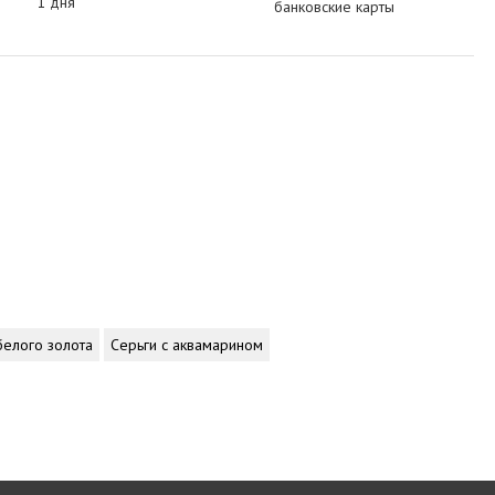
1 дня
банковские карты
белого золота
Серьги с аквамарином