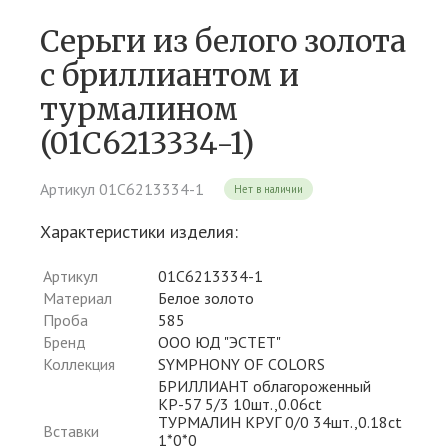
Серьги из белого золота
c бриллиантом и
турмалином
(01С6213334-1)
Артикул 01С6213334-1
Нет в наличии
Характеристики изделия:
Артикул
01С6213334-1
Материал
Белое золото
Проба
585
Бренд
ООО ЮД "ЭСТЕТ"
Коллекция
SYMPHONY OF COLORS
БРИЛЛИАНТ облагороженный
КР-57 5/3 10шт.,0.06ct
ТУРМАЛИН КРУГ 0/0 34шт.,0.18ct
Вставки
1*0*0