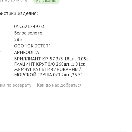
01С6212497-3
Нет в наличии
Фианит
Цирконий
Фианит
Гранат
Фианит
истики изделия:
Аметист
Сапфир
Гранат
Жемчуг
Гранат
01С6212497-3
Бриллиант
Рубин
Бриллиант
Топаз
Топаз
л
Белое золото
585
Топаз
Эмаль
Аметист
Фианит
Жемчуг
ООО "ЮК ЭСТЕТ"
Жемчуг
Бриллиант
Сапфир
Изумруд
Бриллиант
я
APHRODITA
БРИЛЛИАНТ КР-57 3/5 18шт.,0.05ct
Рубин
Жемчуг
Бриллиант
Рубин
ГИАЦИНТ КРУГ 0/0 268шт.,1.81ct
ЖЕМЧУГ КУЛЬТИВИРОВАННЫЙ
Изумруд
Изумруд
Сапфир
Сапфир
МОРСКОЙ ГРУША 0/0 2шт.,25.51ct
ия по возврату
Как до нас добраться
Рубин
Изумруд