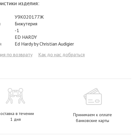
истики изделия:
Фианит
Цирконий
Фианит
Гранат
Фианит
У9К020177Ж
Аметист
Сапфир
Гранат
Жемчуг
Гранат
л
Бижутерия
Бриллиант
Рубин
Бриллиант
Топаз
Топаз
-1
ED HARDY
Топаз
Эмаль
Аметист
Фианит
Жемчуг
я
Ed Hardy by Christian Audigier
Жемчуг
Бриллиант
Сапфир
Изумруд
Бриллиант
ия по возврату
Как до нас добраться
Рубин
Жемчуг
Бриллиант
Рубин
Изумруд
Изумруд
Сапфир
Сапфир
Рубин
Изумруд
оставка в течении
Принимаем к оплате
1 дня
банковские карты