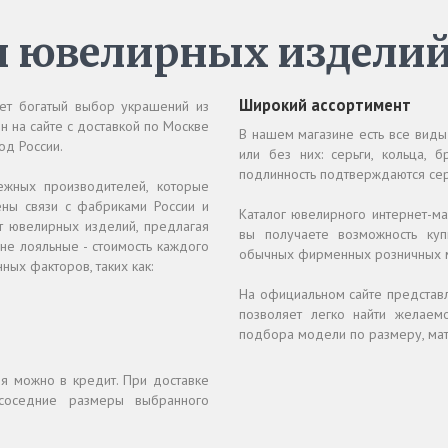
н ювелирных издели
Широкий ассортимент
ет богатый выбор украшений из
йн на сайте с доставкой по Москве
В нашем магазине есть все виды
од России.
или без них: серьги, кольца, 
подлинность подтверждаются сер
ежных производителей, которые
ны связи с фабриками России и
Каталог ювелирного интернет-ма
нт ювелирных изделий, предлагая
вы получаете возможность ку
не лояльные - стоимость каждого
обычных фирменных розничных м
ных факторов, таких как:
На официальном сайте представ
позволяет легко найти желаем
подбора модели по размеру, мате
я можно в кредит. При доставке
соседние размеры выбранного