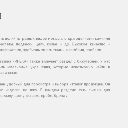
й
 изделий из разных видов металла, с драгоценными камнями
браслеты, подвески, цепи, колье и др. Высокое качество и
тификатами, пробирными отметками, пломбами, пробами.
газина «ИНЕКА» также включает раздел с бижутерией. У нас
пить ювелирные украшения, которые невозможно найти в
агазинах.
лен удобный для просмотра и выбора каталог продукции. Он
ое изделие по типу. В каждом разделе есть фильтр для
риалу, цвету, вставке, пробе, бренду.