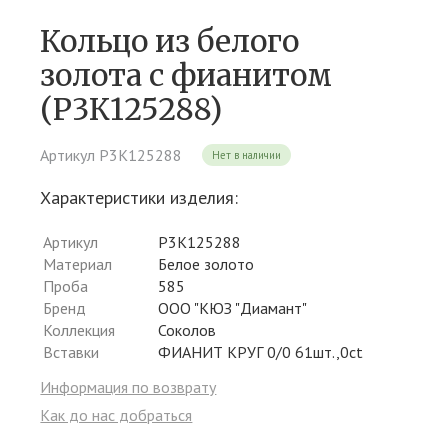
Кольцо из белого
золота c фианитом
(Р3К125288)
Артикул Р3К125288
Нет в наличии
Характеристики изделия:
Артикул
Р3К125288
Материал
Белое золото
Проба
585
Бренд
ООО "КЮЗ "Диамант"
Коллекция
Соколов
Вставки
ФИАНИТ КРУГ 0/0 61шт.,0ct
Информация по возврату
Как до нас добраться