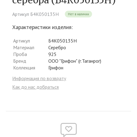
серебра (Б4К050135Н)
Артикул Б4К050135Н
Нет в наличии
Характеристики изделия:
Артикул
Б4К050135Н
Материал
Серебро
Проба
925
Бренд
ООО "Грифон" (г.Таганрог)
Коллекция
Грифон
Информация по возврату
Как до нас добраться