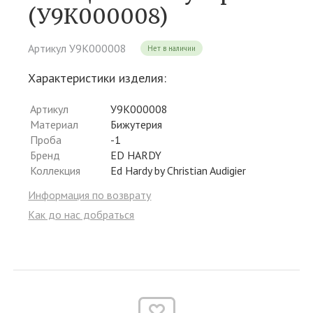
(У9К000008)
Артикул У9К000008
Нет в наличии
Характеристики изделия:
Артикул
У9К000008
Материал
Бижутерия
Проба
-1
Бренд
ED HARDY
Коллекция
Ed Hardy by Christian Audigier
Информация по возврату
Как до нас добраться