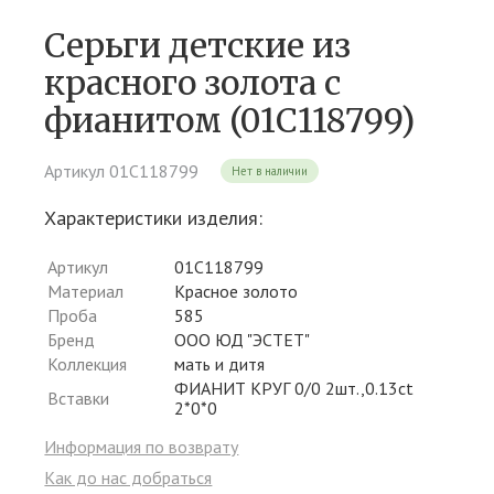
Серьги детские из
красного золота c
фианитом (01С118799)
Артикул 01С118799
Нет в наличии
Характеристики изделия:
Артикул
01С118799
Материал
Красное золото
Проба
585
Бренд
ООО ЮД "ЭСТЕТ"
Коллекция
мать и дитя
ФИАНИТ КРУГ 0/0 2шт.,0.13ct
Вставки
2*0*0
Информация по возврату
Как до нас добраться