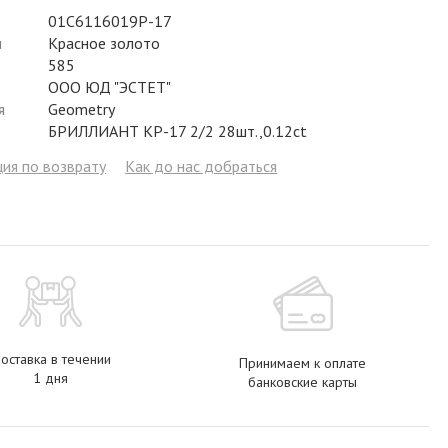
Фианит
Цирконий
Фианит
Гранат
Фианит
01С6116019Р-17
л
Красное золото
Аметист
Сапфир
Гранат
Жемчуг
Гранат
585
ООО ЮД "ЭСТЕТ"
Бриллиант
Рубин
Бриллиант
Топаз
Топаз
я
Geometry
БРИЛЛИАНТ КР-17 2/2 28шт.,0.12ct
Топаз
Эмаль
Аметист
Фианит
Жемчуг
ия по возврату
Как до нас добраться
Жемчуг
Бриллиант
Сапфир
Изумруд
Бриллиант
Рубин
Жемчуг
Бриллиант
Рубин
Изумруд
Изумруд
Сапфир
Сапфир
Рубин
Изумруд
оставка в течении
Принимаем к оплате
1 дня
банковские карты