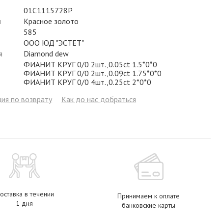
Фианит
Цирконий
Фианит
Гранат
Фианит
01С1115728Р
л
Красное золото
Аметист
Сапфир
Гранат
Жемчуг
Гранат
585
ООО ЮД "ЭСТЕТ"
Бриллиант
Рубин
Бриллиант
Топаз
Топаз
я
Diamond dew
ФИАНИТ КРУГ 0/0 2шт.,0.05ct 1.5*0*0
Топаз
Эмаль
Аметист
Фианит
Жемчуг
ФИАНИТ КРУГ 0/0 2шт.,0.09ct 1.75*0*0
ФИАНИТ КРУГ 0/0 4шт.,0.25ct 2*0*0
Жемчуг
Бриллиант
Сапфир
Изумруд
Бриллиант
ия по возврату
Как до нас добраться
Рубин
Жемчуг
Бриллиант
Рубин
Изумруд
Изумруд
Сапфир
Сапфир
Рубин
Изумруд
оставка в течении
Принимаем к оплате
1 дня
банковские карты