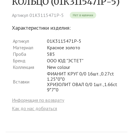
КОЛЬЦО (01К3115471Р-5)
Артикул 01К3115471Р-5
Нет в наличии
Характеристики изделия:
Артикул
01К3115471Р-5
Материал
Красное золото
Проба
585
Бренд
ООО ЮД "ЭСТЕТ"
Коллекция
New colour
ФИАНИТ КРУГ 0/0 16шт.,0.27ct
1.25*0*0
Вставки
ХРИЗОЛИТ ОВАЛ 0/0 1шт.,1.66ct
9*7*0
Информация по возврату
Как до нас добраться