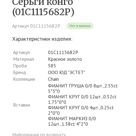
Серьги конго
(01С1115682Р)
Артикул 01С1115682Р
Нет в наличии
Характеристики изделия:
Артикул
01С1115682Р
Материал
Красное золото
Проба
585
Бренд
ООО ЮД "ЭСТЕТ"
Коллекция
Chain
ФИАНИТ ГРУША 0/0 8шт.,2.55ct
5*3*0
ФИАНИТ КРУГ 0/0 12шт.,0.52ct
1.75*0*0
Вставки
ФИАНИТ КРУГ 0/0 4шт.,0.25ct
2*0*0
ФИАНИТ МАРКИЗ 0/0
12шт.,1.38ct 4*2*0
Информация по возврату