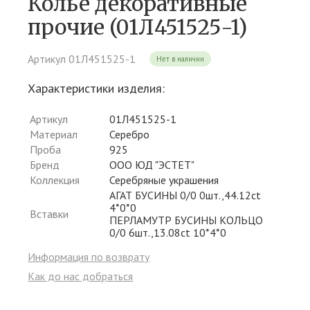
Колье декоративные
прочие (01Л451525-1)
Артикул 01Л451525-1
Нет в наличии
Характеристики изделия:
Артикул
01Л451525-1
Материал
Серебро
Проба
925
Бренд
ООО ЮД "ЭСТЕТ"
Коллекция
Серебряные украшения
АГАТ БУСИНЫ 0/0 0шт.,44.12ct
4*0*0
Вставки
ПЕРЛАМУТР БУСИНЫ КОЛЬЦО
0/0 6шт.,13.08ct 10*4*0
Информация по возврату
Как до нас добраться