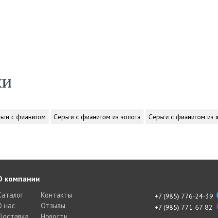
ки
ьги с фианитом
Серьги с фианитом из золота
Серьги с фианитом из 
О компании
Каталог
Контакты
+7 (985) 776-24-39
О нас
Отзывы
+7 (985) 771-67-82
Доставка
Новости