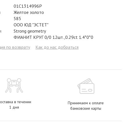
Фианит
Цирконий
Фианит
Гранат
Фианит
01С1314996Р
л
Желтое золото
Аметист
Сапфир
Гранат
Жемчуг
Гранат
585
ООО ЮД "ЭСТЕТ"
Бриллиант
Рубин
Бриллиант
Топаз
Топаз
я
Strong geometry
ФИАНИТ КРУГ 0/0 12шт.,0.29ct 1.4*0*0
Топаз
Эмаль
Аметист
Фианит
Жемчуг
ия по возврату
Как до нас добраться
Жемчуг
Бриллиант
Сапфир
Изумруд
Бриллиант
Рубин
Жемчуг
Бриллиант
Рубин
Изумруд
Изумруд
Сапфир
Сапфир
Рубин
Изумруд
оставка в течении
Принимаем к оплате
1 дня
банковские карты