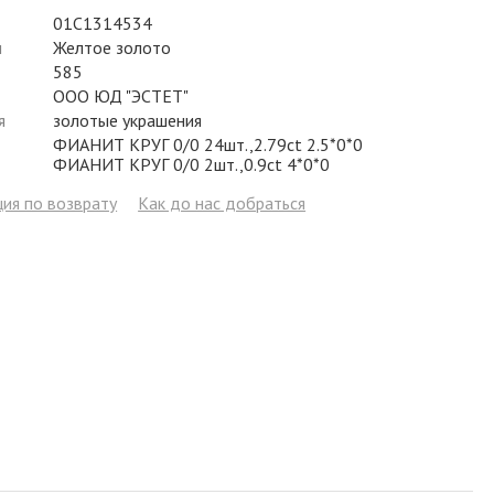
Фианит
Цирконий
Фианит
Гранат
Фианит
01С1314534
л
Желтое золото
Аметист
Сапфир
Гранат
Жемчуг
Гранат
585
ООО ЮД "ЭСТЕТ"
Бриллиант
Рубин
Бриллиант
Топаз
Топаз
я
золотые украшения
ФИАНИТ КРУГ 0/0 24шт.,2.79ct 2.5*0*0
Топаз
Эмаль
Аметист
Фианит
Жемчуг
ФИАНИТ КРУГ 0/0 2шт.,0.9ct 4*0*0
Жемчуг
Бриллиант
Сапфир
Изумруд
Бриллиант
ия по возврату
Как до нас добраться
Рубин
Жемчуг
Бриллиант
Рубин
Изумруд
Изумруд
Сапфир
Сапфир
Рубин
Изумруд