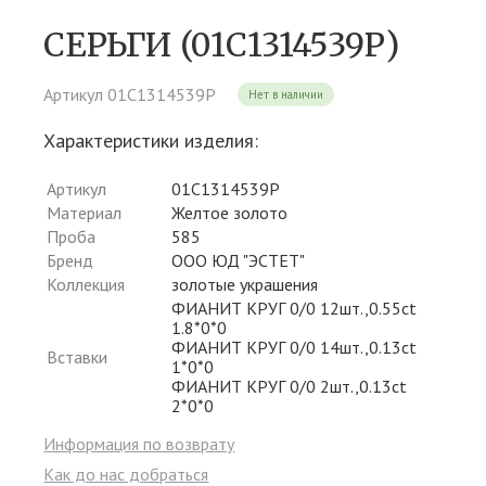
СЕРЬГИ (01С1314539Р)
Артикул 01С1314539Р
Нет в наличии
Характеристики изделия:
Артикул
01С1314539Р
Материал
Желтое золото
Проба
585
Бренд
ООО ЮД "ЭСТЕТ"
Коллекция
золотые украшения
ФИАНИТ КРУГ 0/0 12шт.,0.55ct
1.8*0*0
ФИАНИТ КРУГ 0/0 14шт.,0.13ct
Вставки
1*0*0
ФИАНИТ КРУГ 0/0 2шт.,0.13ct
2*0*0
Информация по возврату
Как до нас добраться