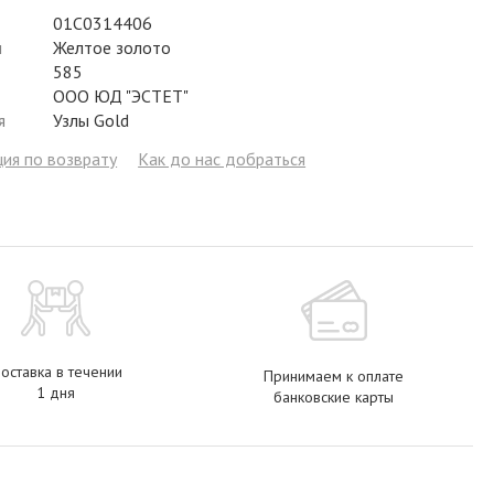
Фианит
Цирконий
Фианит
Гранат
Фианит
01С0314406
л
Желтое золото
Аметист
Сапфир
Гранат
Жемчуг
Гранат
585
ООО ЮД "ЭСТЕТ"
Бриллиант
Рубин
Бриллиант
Топаз
Топаз
я
Узлы Gold
Топаз
Эмаль
Аметист
Фианит
Жемчуг
ия по возврату
Как до нас добраться
Жемчуг
Бриллиант
Сапфир
Изумруд
Бриллиант
Рубин
Жемчуг
Бриллиант
Рубин
Изумруд
Изумруд
Сапфир
Сапфир
Рубин
Изумруд
оставка в течении
Принимаем к оплате
1 дня
банковские карты