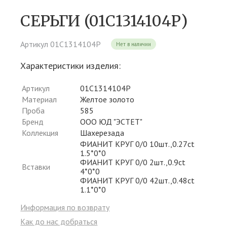
СЕРЬГИ (01С1314104Р)
Артикул 01С1314104Р
Нет в наличии
Характеристики изделия:
Артикул
01С1314104Р
Материал
Желтое золото
Проба
585
Бренд
ООО ЮД "ЭСТЕТ"
Коллекция
Шахерезада
ФИАНИТ КРУГ 0/0 10шт.,0.27ct
1.5*0*0
ФИАНИТ КРУГ 0/0 2шт.,0.9ct
Вставки
4*0*0
ФИАНИТ КРУГ 0/0 42шт.,0.48ct
1.1*0*0
Информация по возврату
Как до нас добраться