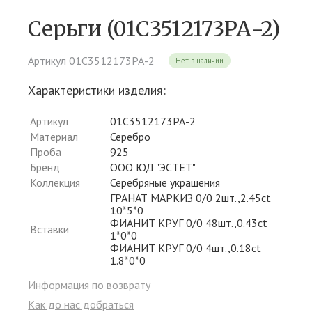
Серьги (01С3512173РА-2)
Артикул 01С3512173РА-2
Нет в наличии
Характеристики изделия:
Артикул
01С3512173РА-2
Материал
Серебро
Проба
925
Бренд
ООО ЮД "ЭСТЕТ"
Коллекция
Серебряные украшения
ГРАНАТ МАРКИЗ 0/0 2шт.,2.45ct
10*5*0
ФИАНИТ КРУГ 0/0 48шт.,0.43ct
Вставки
1*0*0
ФИАНИТ КРУГ 0/0 4шт.,0.18ct
1.8*0*0
Информация по возврату
Как до нас добраться