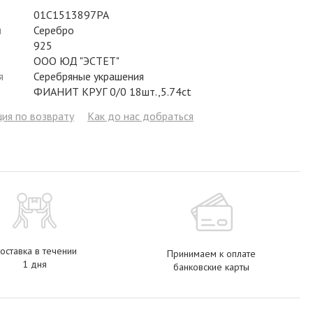
Фианит
Цирконий
Фианит
Гранат
Фианит
01С1513897РА
л
Серебро
Аметист
Сапфир
Гранат
Жемчуг
Гранат
925
ООО ЮД "ЭСТЕТ"
Бриллиант
Рубин
Бриллиант
Топаз
Топаз
я
Серебряные украшения
ФИАНИТ КРУГ 0/0 18шт.,5.74ct
Топаз
Эмаль
Аметист
Фианит
Жемчуг
ия по возврату
Как до нас добраться
Жемчуг
Бриллиант
Сапфир
Изумруд
Бриллиант
Рубин
Жемчуг
Бриллиант
Рубин
Изумруд
Изумруд
Сапфир
Сапфир
Рубин
Изумруд
оставка в течении
Принимаем к оплате
1 дня
банковские карты