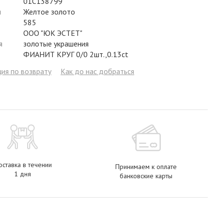
01С138799
л
Желтое золото
Аметист
Сапфир
Гранат
Жемчуг
Гранат
585
ООО "ЮК ЭСТЕТ"
Бриллиант
Рубин
Бриллиант
Топаз
Топаз
я
золотые украшения
ФИАНИТ КРУГ 0/0 2шт.,0.13ct
Топаз
Эмаль
Аметист
Фианит
Жемчуг
ия по возврату
Как до нас добраться
Жемчуг
Бриллиант
Сапфир
Изумруд
Бриллиант
Рубин
Жемчуг
Бриллиант
Рубин
Изумруд
Изумруд
Сапфир
Сапфир
Рубин
Изумруд
ставка в течении
Принимаем к оплате
1 дня
банковские карты