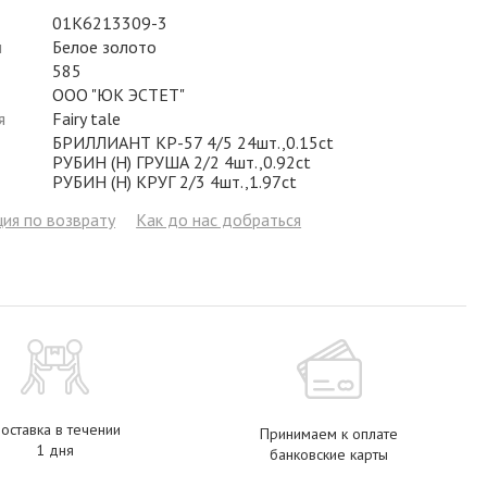
Фианит
Цирконий
Фианит
Гранат
Фианит
01К6213309-3
л
Белое золото
Аметист
Сапфир
Гранат
Жемчуг
Гранат
585
ООО "ЮК ЭСТЕТ"
Бриллиант
Рубин
Бриллиант
Топаз
Топаз
я
Fairy tale
БРИЛЛИАНТ КР-57 4/5 24шт.,0.15ct
Топаз
Эмаль
Аметист
Фианит
Жемчуг
РУБИН (H) ГРУША 2/2 4шт.,0.92ct
РУБИН (H) КРУГ 2/3 4шт.,1.97ct
Жемчуг
Бриллиант
Сапфир
Изумруд
Бриллиант
ия по возврату
Как до нас добраться
Рубин
Жемчуг
Бриллиант
Рубин
Изумруд
Изумруд
Сапфир
Сапфир
Рубин
Изумруд
оставка в течении
Принимаем к оплате
1 дня
банковские карты