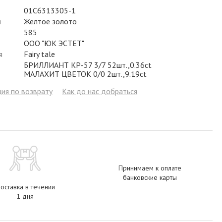
Фианит
Цирконий
Фианит
Гранат
Фианит
01С6313305-1
л
Желтое золото
Аметист
Сапфир
Гранат
Жемчуг
Гранат
585
ООО "ЮК ЭСТЕТ"
Бриллиант
Рубин
Бриллиант
Топаз
Топаз
я
Fairy tale
БРИЛЛИАНТ КР-57 3/7 52шт.,0.36ct
Топаз
Эмаль
Аметист
Фианит
Жемчуг
МАЛАХИТ ЦВЕТОК 0/0 2шт.,9.19ct
Жемчуг
Бриллиант
Сапфир
Изумруд
Бриллиант
ия по возврату
Как до нас добраться
Рубин
Жемчуг
Бриллиант
Рубин
Изумруд
Изумруд
Сапфир
Сапфир
Рубин
Изумруд
Принимаем к оплате
банковские карты
оставка в течении
1 дня