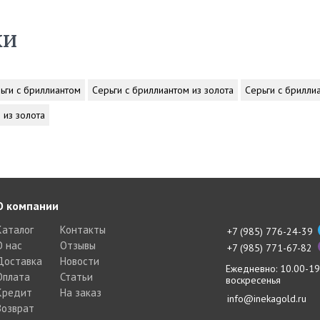
ки
ьги с бриллиантом
Серьги с бриллиантом из золота
Серьги с брилли
 из золота
О компании
Каталог
Контакты
+7 (985) 776-24-39
О нас
Отзывы
+7 (985) 771-67-82
Доставка
Новости
Ежедневно: 10.00-19
Оплата
Статьи
воскресенья
Кредит
На заказ
info@inekagold.ru
Возврат