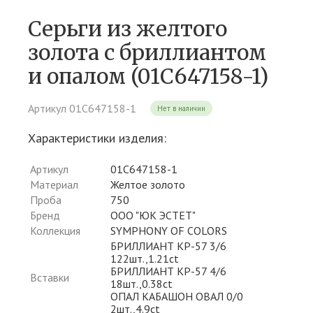
Серьги из желтого
золота c бриллиантом
и опалом (01С647158-1)
Артикул 01С647158-1
Нет в наличии
Характеристики изделия:
Артикул
01С647158-1
Материал
Желтое золото
Проба
750
Бренд
ООО "ЮК ЭСТЕТ"
Коллекция
SYMPHONY OF COLORS
БРИЛЛИАНТ КР-57 3/6
122шт.,1.21ct
БРИЛЛИАНТ КР-57 4/6
Вставки
18шт.,0.38ct
ОПАЛ КАБАШОН ОВАЛ 0/0
2шт.,4.9ct