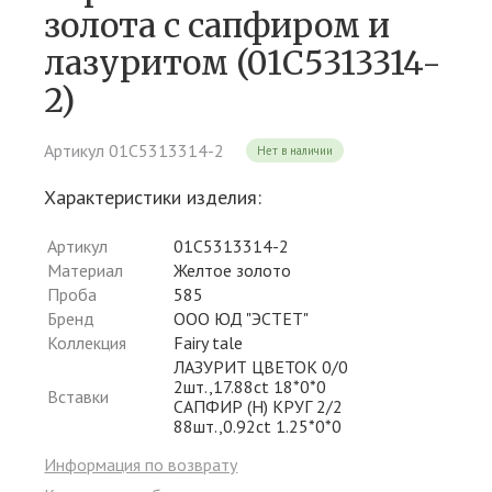
золота c сапфиром и
лазуритом (01С5313314-
2)
Артикул 01С5313314-2
Нет в наличии
Характеристики изделия:
Артикул
01С5313314-2
Материал
Желтое золото
Проба
585
Бренд
ООО ЮД "ЭСТЕТ"
Коллекция
Fairy tale
ЛАЗУРИТ ЦВЕТОК 0/0
2шт.,17.88ct 18*0*0
Вставки
САПФИР (H) КРУГ 2/2
88шт.,0.92ct 1.25*0*0
Информация по возврату