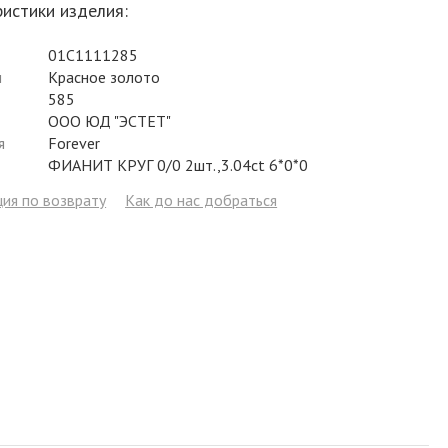
истики изделия:
Фианит
Цирконий
Фианит
Гранат
Фианит
01С1111285
Аметист
Сапфир
Гранат
Жемчуг
Гранат
л
Красное золото
Бриллиант
Рубин
Бриллиант
Топаз
Топаз
585
ООО ЮД "ЭСТЕТ"
Топаз
Эмаль
Аметист
Фианит
Жемчуг
я
Forever
ФИАНИТ КРУГ 0/0 2шт.,3.04ct 6*0*0
Жемчуг
Бриллиант
Сапфир
Изумруд
Бриллиант
ия по возврату
Как до нас добраться
Рубин
Жемчуг
Бриллиант
Рубин
Изумруд
Изумруд
Сапфир
Сапфир
Рубин
Изумруд