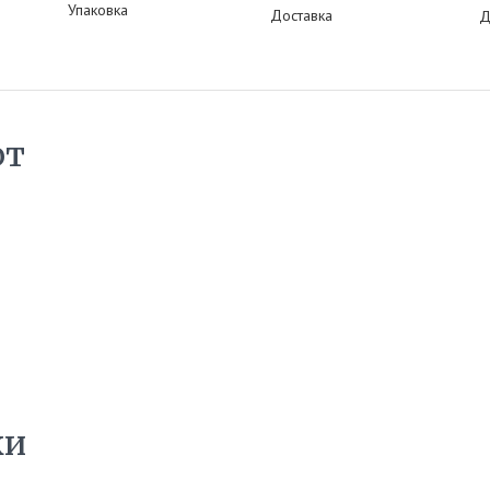
Упаковка
Доставка
Д
ют
ки