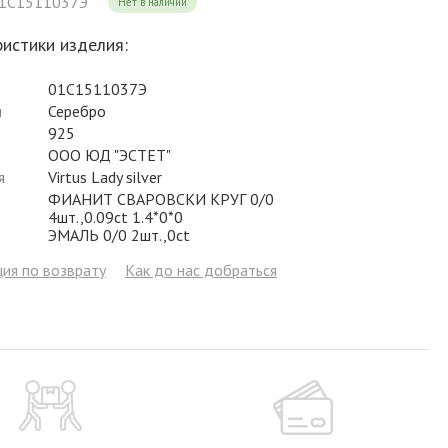
01С1511037Э
Нет в наличии
Фианит
Цирконий
Фианит
Гранат
Фианит
истики изделия:
Аметист
Сапфир
Гранат
Жемчуг
Гранат
01С1511037Э
Бриллиант
Рубин
Бриллиант
Топаз
Топаз
л
Серебро
925
Топаз
Эмаль
Аметист
Фианит
Жемчуг
ООО ЮД "ЭСТЕТ"
Жемчуг
Бриллиант
Сапфир
Изумруд
Бриллиант
я
Virtus Lady silver
ФИАНИТ СВАРОВСКИ КРУГ 0/0
Рубин
Жемчуг
Бриллиант
Рубин
4шт.,0.09ct 1.4*0*0
ЭМАЛЬ 0/0 2шт.,0ct
Изумруд
Изумруд
Сапфир
Сапфир
ия по возврату
Как до нас добраться
Рубин
Изумруд