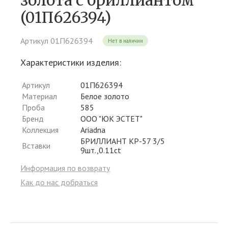
золота c бриллиантом
(01П626394)
Артикул 01П626394
Нет в наличии
Характеристики изделия:
Артикул
01П626394
Материал
Белое золото
Проба
585
Бренд
ООО "ЮК ЭСТЕТ"
Коллекция
Ariadna
БРИЛЛИАНТ КР-57 3/5
Вставки
9шт.,0.11ct
Информация по возврату
Как до нас добраться