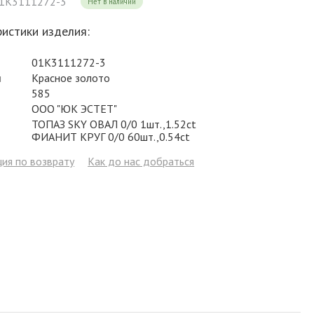
01К3111272-3
Нет в наличии
Фианит
Цирконий
Фианит
Гранат
Фианит
истики изделия:
Аметист
Сапфир
Гранат
Жемчуг
Гранат
01К3111272-3
Бриллиант
Рубин
Бриллиант
Топаз
Топаз
л
Красное золото
585
Топаз
Эмаль
Аметист
Фианит
Жемчуг
ООО "ЮК ЭСТЕТ"
Жемчуг
Бриллиант
Сапфир
Изумруд
Бриллиант
ТОПАЗ SKY ОВАЛ 0/0 1шт.,1.52ct
ФИАНИТ КРУГ 0/0 60шт.,0.54ct
Рубин
Жемчуг
Бриллиант
Рубин
ия по возврату
Как до нас добраться
Изумруд
Изумруд
Сапфир
Сапфир
Рубин
Изумруд