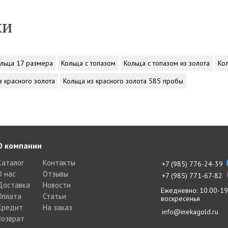
ки
льца 17 размера
Кольца с топазом
Кольца с топазом из золота
Ко
з красного золота
Кольца из красного золота 585 пробы
О компании
Каталог
Контакты
+7 (985) 776-24-39
О нас
Отзывы
+7 (985) 771-67-82
Доставка
Новости
Ежедневно: 10.00-19
Оплата
Статьи
воскресенья
Кредит
На заказ
info@inekagold.ru
Возврат