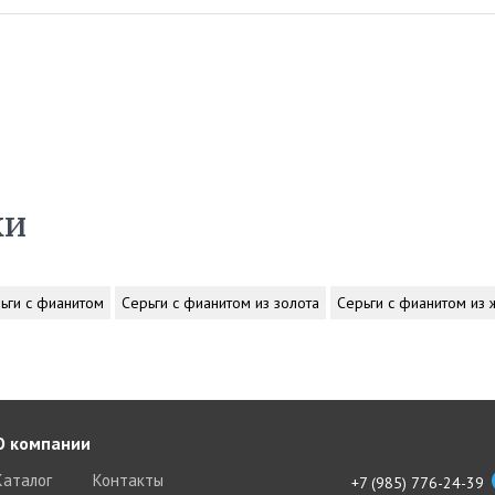
ки
ьги с фианитом
Серьги с фианитом из золота
Серьги с фианитом из 
О компании
Каталог
Контакты
+7 (985) 776-24-39