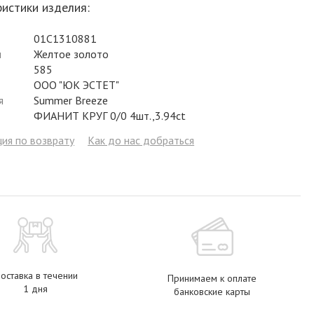
истики изделия:
Фианит
Цирконий
Фианит
Гранат
Фианит
01С1310881
Аметист
Сапфир
Гранат
Жемчуг
Гранат
л
Желтое золото
Бриллиант
Рубин
Бриллиант
Топаз
Топаз
585
ООО "ЮК ЭСТЕТ"
Топаз
Эмаль
Аметист
Фианит
Жемчуг
я
Summer Breeze
ФИАНИТ КРУГ 0/0 4шт.,3.94ct
Жемчуг
Бриллиант
Сапфир
Изумруд
Бриллиант
ия по возврату
Как до нас добраться
Рубин
Жемчуг
Бриллиант
Рубин
Изумруд
Изумруд
Сапфир
Сапфир
Рубин
Изумруд
оставка в течении
Принимаем к оплате
1 дня
банковские карты