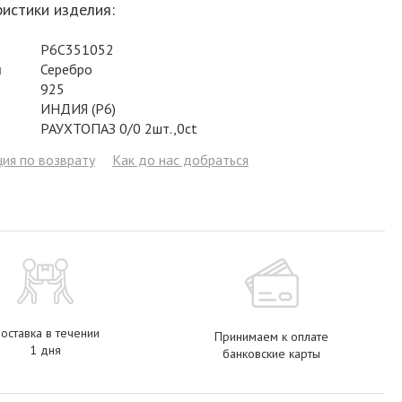
истики изделия:
Фианит
Цирконий
Фианит
Гранат
Фианит
Р6С351052
Аметист
Сапфир
Гранат
Жемчуг
Гранат
л
Серебро
Бриллиант
Рубин
Бриллиант
Топаз
Топаз
925
ИНДИЯ (Р6)
Топаз
Эмаль
Аметист
Фианит
Жемчуг
РАУХТОПАЗ 0/0 2шт.,0ct
Жемчуг
Бриллиант
Сапфир
Изумруд
Бриллиант
ия по возврату
Как до нас добраться
Рубин
Жемчуг
Бриллиант
Рубин
Изумруд
Изумруд
Сапфир
Сапфир
Рубин
Изумруд
оставка в течении
Принимаем к оплате
1 дня
банковские карты