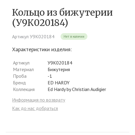
Кольцо из бижутерии
(У9К020184)
Артикул У9К020184
Нет в наличии
Характеристики изделия:
Артикул
У9К020184
Материал
Бижутерия
Проба
-1
Бренд
ED HARDY
Коллекция
Ed Hardy by Christian Audigier
Информация по возврату
Как до нас добраться