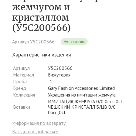
жемчугом и
кристаллом
(У5С200566)
Артикул У5С200566
Нет в наличии
Характеристики изделия:
Артикул
У5С200566
Материал
Бижутерия
Проба
-1
Бренд
Gary Fashion Accessories Limited
Коллекция
Украшения из имитации жемчуга
ИМИТАЦИЯ ЖЕМЧУГА 0/0 0шт.,0ct
Вставки
ЧЕШСКИЙ КРИСТАЛЛ Б/ЦВ 0/0
0шт.,0ct
Информация по возврату
Как до нас добраться