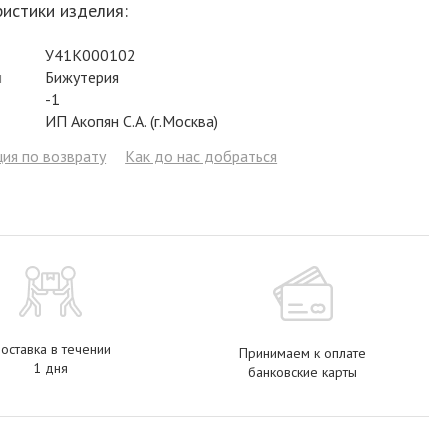
истики изделия:
Фианит
Цирконий
Фианит
Гранат
Фианит
У41К000102
Аметист
Сапфир
Гранат
Жемчуг
Гранат
л
Бижутерия
Бриллиант
Рубин
Бриллиант
Топаз
Топаз
-1
ИП Акопян С.А. (г.Москва)
Топаз
Эмаль
Аметист
Фианит
Жемчуг
ия по возврату
Как до нас добраться
Жемчуг
Бриллиант
Сапфир
Изумруд
Бриллиант
Рубин
Жемчуг
Бриллиант
Рубин
Изумруд
Изумруд
Сапфир
Сапфир
Рубин
Изумруд
оставка в течении
Принимаем к оплате
1 дня
банковские карты