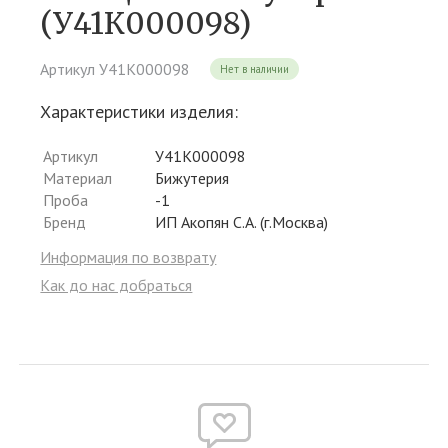
(У41К000098)
Артикул У41К000098
Нет в наличии
Характеристики изделия:
Артикул
У41К000098
Материал
Бижутерия
Проба
-1
Бренд
ИП Акопян С.А. (г.Москва)
Информация по возврату
Как до нас добраться