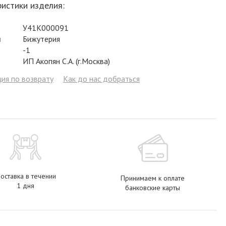
истики изделия:
Фианит
Цирконий
Фианит
Гранат
Фианит
У41К000091
Аметист
Сапфир
Гранат
Жемчуг
Гранат
л
Бижутерия
Бриллиант
Рубин
Бриллиант
Топаз
Топаз
-1
ИП Акопян С.А. (г.Москва)
Топаз
Эмаль
Аметист
Фианит
Жемчуг
ия по возврату
Как до нас добраться
Жемчуг
Бриллиант
Сапфир
Изумруд
Бриллиант
Рубин
Жемчуг
Бриллиант
Рубин
Изумруд
Изумруд
Сапфир
Сапфир
Рубин
Изумруд
оставка в течении
Принимаем к оплате
1 дня
банковские карты