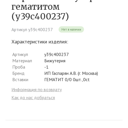
гематитом
(у39с400237)
Артикул у39с400237
Нет в наличии
Характеристики изделия:
Артикул
у39с400237
Материал
Бижутерия
Проба
-1
Бренд
ИП Гаспарян А.В. (г. Москва)
Вставки
ГЕМАТИТ 0/0 0шт.,0ct
Информация по возврату
Как до нас добраться