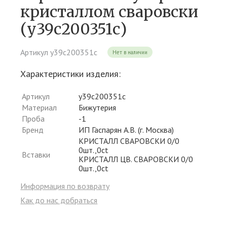
кристаллом сваровски
(у39с200351с)
Артикул у39с200351с
Нет в наличии
Характеристики изделия:
Артикул
у39с200351с
Материал
Бижутерия
Проба
-1
Бренд
ИП Гаспарян А.В. (г. Москва)
КРИСТАЛЛ СВАРОВСКИ 0/0
0шт.,0ct
Вставки
КРИСТАЛЛ ЦВ. СВАРОВСКИ 0/0
0шт.,0ct
Информация по возврату
Как до нас добраться