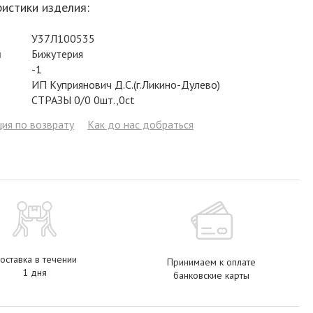
истики изделия:
Фианит
Цирконий
Фианит
Гранат
Фианит
У37Л100535
Аметист
Сапфир
Гранат
Жемчуг
Гранат
л
Бижутерия
Бриллиант
Рубин
Бриллиант
Топаз
Топаз
-1
ИП Куприянович Д.С.(г.Ликино-Дулево)
Топаз
Эмаль
Аметист
Фианит
Жемчуг
СТРАЗЫ 0/0 0шт.,0ct
Жемчуг
Бриллиант
Сапфир
Изумруд
Бриллиант
ия по возврату
Как до нас добраться
Рубин
Жемчуг
Бриллиант
Рубин
Изумруд
Изумруд
Сапфир
Сапфир
Рубин
Изумруд
оставка в течении
Принимаем к оплате
1 дня
банковские карты