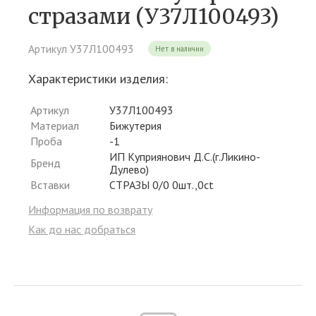
стразами (У37Л100493)
Артикул У37Л100493
Нет в наличии
Характеристики изделия:
Артикул
У37Л100493
Материал
Бижутерия
Проба
-1
ИП Куприянович Д.С.(г.Ликино-
Бренд
Дулево)
Вставки
СТРАЗЫ 0/0 0шт.,0ct
Информация по возврату
Как до нас добраться