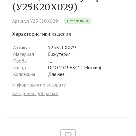
(У25К20X029)
Артикул У25К20X029
Нет в наличии
Характеристики изделия:
Артикул
У25К20X029
Материал
Бижутерия
Проба
-1
Бренд
ООО "СОЛЕКС" (г.Москва)
Коллекция
Для нее
Информация по возврату
Как до нас добраться