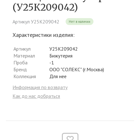
(У25К209042)
Артикул У25К209042
Нет в наличии
Характеристики изделия:
Артикул
У25К209042
Материал
Бижутерия
Проба
-1
Бренд
ООО "СОЛЕКС" (г.Москва)
Коллекция
Для нее
Информация по возврату
Как до нас добраться