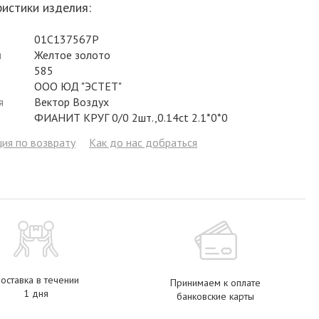
истики изделия:
Фианит
Цирконий
Фианит
Гранат
Фианит
01С137567Р
Аметист
Сапфир
Гранат
Жемчуг
Гранат
л
Желтое золото
Бриллиант
Рубин
Бриллиант
Топаз
Топаз
585
ООО ЮД "ЭСТЕТ"
Топаз
Эмаль
Аметист
Фианит
Жемчуг
я
Вектор Воздух
ФИАНИТ КРУГ 0/0 2шт.,0.14ct 2.1*0*0
Жемчуг
Бриллиант
Сапфир
Изумруд
Бриллиант
ия по возврату
Как до нас добраться
Рубин
Жемчуг
Бриллиант
Рубин
Изумруд
Изумруд
Сапфир
Сапфир
Рубин
Изумруд
оставка в течении
Принимаем к оплате
1 дня
банковские карты