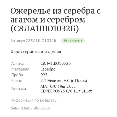
Ожерелье из серебра c
агатом и серебром
(С8ЛА1ШО1032Б)
Артикул С8ЛА1ШО1032Б
Нет в наличии
Характеристики изделия:
Артикул
С8ЛА1ШО1032Б
Материал
Серебро
Проба
925
Бренд
ИП Никитин Н.С. (г. Псков)
АГАТ 0/0 39шт.,0ct
Вставки
СЕРЕБРО925 0/0 1шт.,4.1ct
Информация по возврату
Как до нас добраться